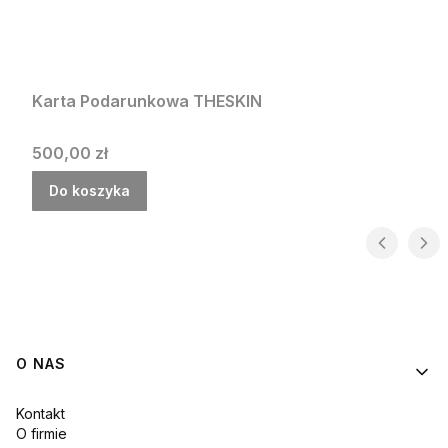
Karta Podarunkowa THESKIN
Cena
500,00 zł
Do koszyka
Linki w stopce
O NAS
Kontakt
O firmie