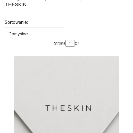
THESKIN.
Lista produktów
Sortowanie:
Domyślne
Strona
z 1