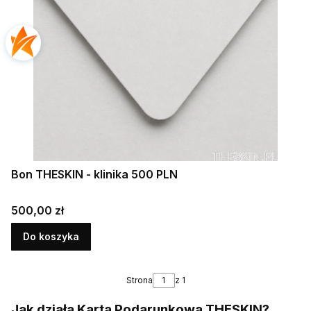
Bon THESKIN - klinika 500 PLN
Cena
500,00 zł
Do koszyka
Strona
z 1
Jak działa Karta Podarunkowa THESKIN?