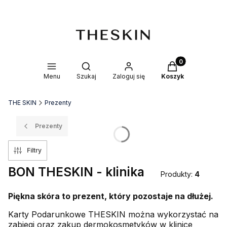
Produkty w kosz
Otwórz wyszukiwarkę
Menu
Szukaj
Zaloguj się
Koszyk
THE SKIN
Prezenty
Prezenty
Filtry
BON THESKIN - klinika
Produkty:
4
Piękna skóra to prezent, który pozostaje na dłużej.
Karty Podarunkowe THESKIN można wykorzystać na
zabiegi oraz zakup dermokosmetyków w klinice